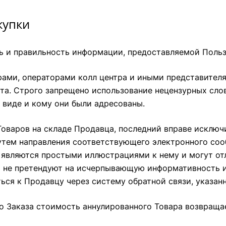
купки
сть и правильность информации, предоставляемой Польз
рами, операторами колл центра и иными представител
а. Строго запрещено использование нецензурных слов
м виде и кому они были адресованы.
Товаров на складе Продавца, последний вправе исключи
путем направления соответствующего электронного соо
вляются простыми иллюстрациями к нему и могут отли
не претендуют на исчерпывающую информативность и 
ься к Продавцу через систему обратной связи, указан
ого Заказа стоимость аннулированного Товара возвра