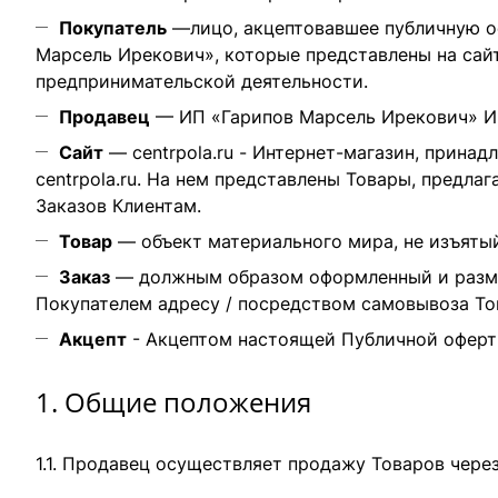
Покупатель
—лицо, акцептовавшее публичную о
Марсель Ирекович», которые представлены на сай
предпринимательской деятельности.
Продавец
— ИП «Гарипов Марсель Ирекович» ИНН:
Сайт
—
centrpola.ru
- Интернет-магазин, принад
centrpola.ru
. На нем представлены Товары, предла
Заказов Клиентам.
Товар
— объект материального мира, не изъятый
Заказ
— должным образом оформленный и размещ
Покупателем адресу / посредством самовывоза То
Акцепт
- Акцептом настоящей Публичной оферты
1. Общие положения
1.1. Продавец осуществляет продажу Товаров чере